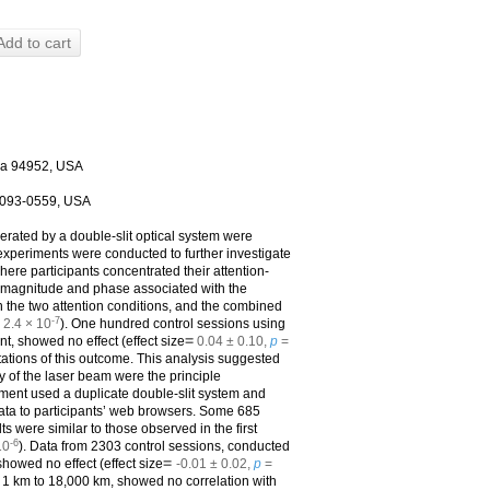
Add to cart
nia 94952, USA
 92093-0559, USA
erated by a double-slit optical system were
experiments were conducted to further investigate
here participants concentrated their attention-
l magnitude and phase associated with the
 the two attention conditions, and the combined
-7
 2.4 × 10
). One hundred control sessions using
=
t, showed no effect (effect size
0.04 ± 0.10,
p
=
tations of this outcome. This analysis suggested
ity of the laser beam were the principle
ment used a duplicate double-slit system and
 data to participants’ web browsers. Some 685
 were similar to those observed in the first
-6
10
). Data from 2303 control sessions, conducted
=
howed no effect (effect size
-0.01 ± 0.02,
p
=
m 1 km to 18,000 km, showed no correlation with