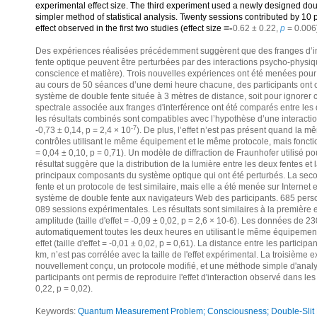
experimental effect size. The third experiment used a newly designed doubl
simpler method of statistical analysis. Twenty sessions contributed by 10 p
=-
effect observed in the first two studies (effect size
0.62 ± 0.22,
p
= 0.006
Des expériences réalisées précédemment suggèrent que des franges d’i
fente optique peuvent être perturbées par des interactions psycho-physiqu
conscience et matière). Trois nouvelles expériences ont été menées pou
au cours de 50 séances d’une demi heure chacune, des participants ont co
système de double fente située à 3 mètres de distance, soit pour ignore
spectrale associée aux franges d'interférence ont été comparés entre les d
les résultats combinés sont compatibles avec l’hypothèse d’une interaction 
-7
-0,73 ± 0,14, p = 2,4 × 10
). De plus, l’effet n’est pas présent quand la 
contrôles utilisant le même équipement et le même protocole, mais fonction
= 0,04 ± 0,10, p = 0,71). Un modèle de diffraction de Fraunhofer utilisé po
résultat suggère que la distribution de la lumière entre les deux fentes et l
principaux composants du système optique qui ont été perturbés. La sec
fente et un protocole de test similaire, mais elle a été menée sur Interne
système de double fente aux navigateurs Web des participants. 685 perso
089 sessions expérimentales. Les résultats sont similaires à la première ex
amplitude (taille d'effet = -0,09 ± 0,02, p = 2,6 × 10-6). Les données de 2
automatiquement toutes les deux heures en utilisant le même équipemen
effet (taille d'effet = -0,01 ± 0,02, p = 0,61). La distance entre les partici
km, n’est pas corrélée avec la taille de l'effet expérimental. La troisième
nouvellement conçu, un protocole modifié, et une méthode simple d'analys
participants ont permis de reproduire l'effet d'interaction observé dans les
0,22, p = 0,02).
Keywords:
Quantum Measurement Problem; Consciousness; Double-Slit Ex