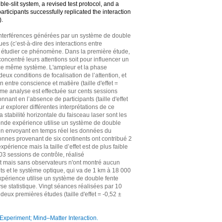
e-slit system, a revised test protocol, and a
articipants successfully replicated the interaction
).
nterférences générées par un système de double
es (c’est-à-dire des interactions entre
r étudier ce phénomène. Dans la première étude,
ncentré leurs attentions soit pour influencer un
r ce même système. L'ampleur et la phase
eux conditions de focalisation de l’attention, et
entre conscience et matière (taille d'effet =
même analyse est effectuée sur cents sessions
nant en l’absence de participants (taille d'effet
ur explorer différentes interprétations de ce
a stabilité horizontale du faisceau laser sont les
onde expérience utilise un système de double
t en envoyant en temps réel les données du
nnes provenant de six continents ont contribué 2
périence mais la taille d’effet est de plus faible
303 sessions de contrôle, réalisé
t mais sans observateurs n'ont montré aucun
pants et le système optique, qui va de 1 km à 18 000
 expérience utilise un système de double fente
e statistique. Vingt séances réalisées par 10
 deux premières études (taille d'effet = -0,52 ±
periment; Mind–Matter Interaction.