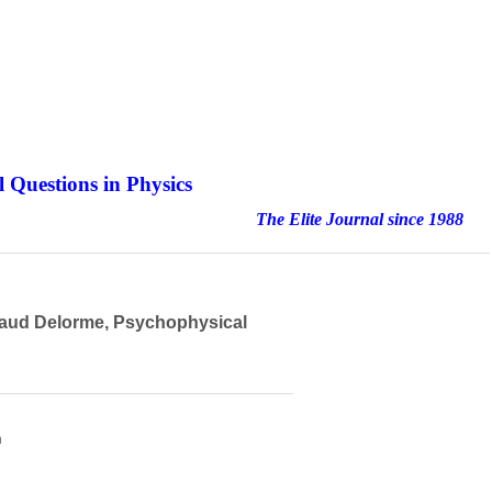
 Questions in Physics
nal since 1988
naud Delorme, Psychophysical
h