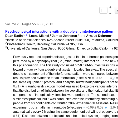
+
–
Volume 26: Pages 553-566, 2013
Psychophysical interactions with a double-slit interference pattern
a)
1,
1
2
3
Dean Radin
,
Leena Michel
,
James Johnston
,
and
Arnaud Delorme
1
Institute of Noetic Sciences, 625 Second Street, Suite 200, Petaluma, Califor
2
Biofeedback Health, Berkeley, California 94705, USA
3
University of California, San Diego, 9500 Gilman Drive, La Jolla, California
Previously reported experiments suggested that interference patterns gen
perturbed by a psychophysical (i.e., mind–matter) interaction. Three new 
this phenomenon. The first study consisted of 50 half-hour test sessions w
toward or –away from a double-slit system located 3m away. The spectra
double-slit component of the interference pattern were compared between
=
results provided evidence for an interaction (effect size
-0.73 ± 0.14,
p
=
the same equipment, protocol and analysis, but without participants presen
0.71
). A Fraunhofer diffraction model was used to explore various interpre
that the distribution of light between the two slits and the horizontal stabil
components of the optical system that were perturbed. The second experi
similar test protocol, but it was conducted over the Internet by streaming
people from six continents contributed 2089 experimental sessions. Results
=
experiment, but smaller in magnitude (effect size
-0.09 ± 0.02,
p =
2.6×
automatically every 2 h using the same equipment but without observers s
0.61
). Distance between participants and the optical system, ranging fro