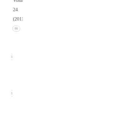
Volume
24
(2011)
Issue 4
90
(December
2011)
26
Issue 3
(September
2011)
21
Issue
2
(June
2011)