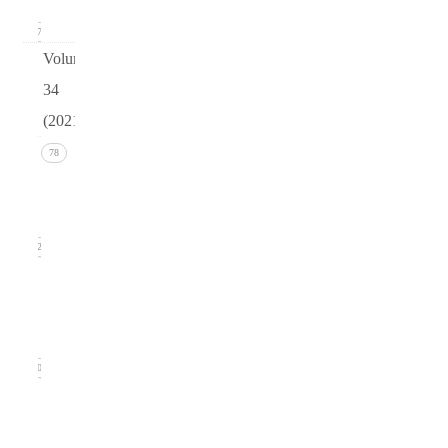
17
Volume
34
(2021)
Issue 4
78
(December
2021)
22
Issue 3
(September
2021)
20
Issue
2