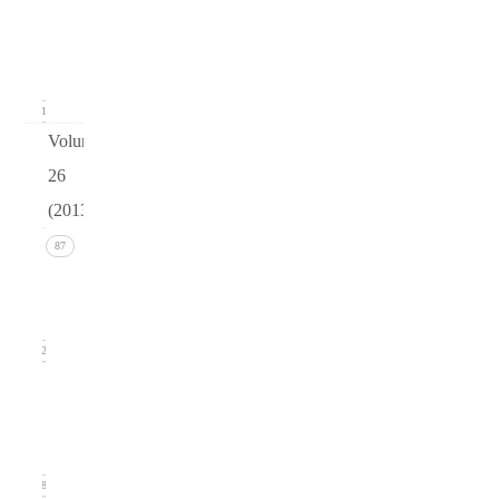
Issue 1
(March
2014)
21
Volume
26
(2013)
Issue 4
87
(December
2013)
22
Issue 3
(September
2013)
18