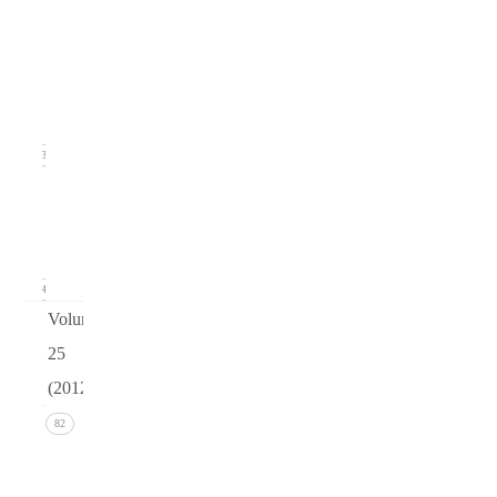
Issue
2
(June
2013)
23
Issue 1
(March
2013)
24
Volume
25
(2012)
Issue 4
82
(December
2012)