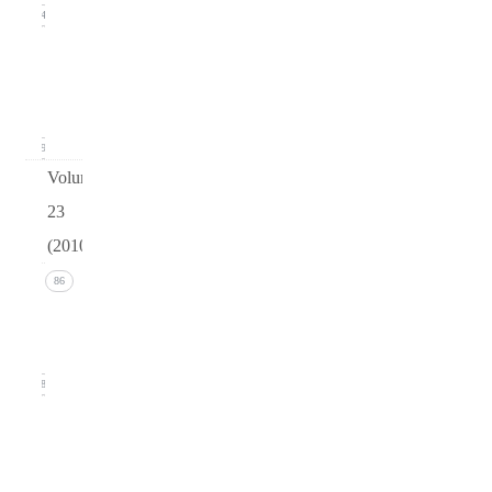
24
Issue 1
(March
2011)
19
Volume
23
(2010)
Issue 4
86
(December
2010)
18
Issue 3
(September
2010)