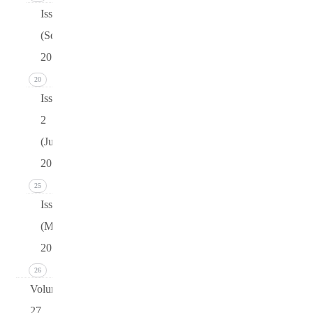
Issue 3
(September
2015)
20
Issue
2
(June
2015)
25
Issue 1
(March
2015)
26
Volume
27