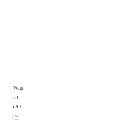
Issue
2
(June
2018)
18
Issue 1
(March
2018)
17
Volume
30
(2017)
Issue 4
76
(December
2017))