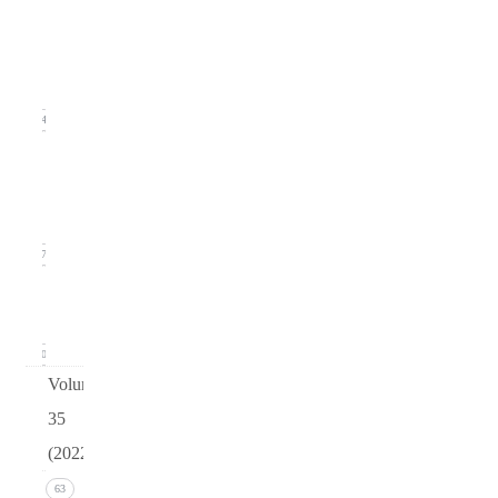
2
(June
2023)
14
Issue 1
(March
2023)
17
arturo
v36
0
Volume
35
(2022)
Issue 4
63