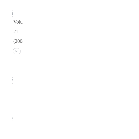
2009)
12
Volume
21
(2008)
Issue 4
50
(December
2008)
12
Issue 3
(September
2008)
11
Issue
2