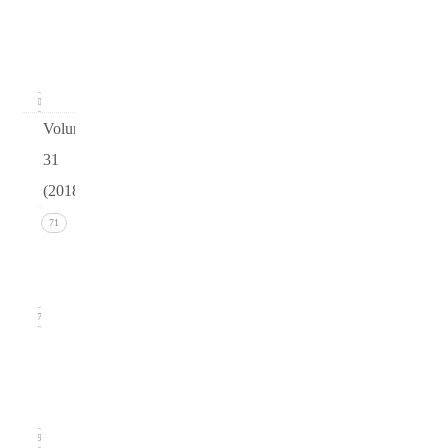
Issue 1
(March
2019)
20
Volume
31
(2018)
Issue 4
71
(December
2018)
17
Issue 3
(September
2018)
19