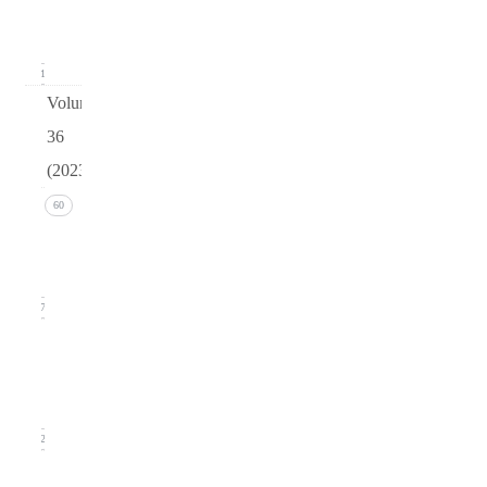
(March
2024)
11
Volume
36
(2023)
Issue 4
60
(December
2023)
17
Issue 3
(September
2023)
12
Issue