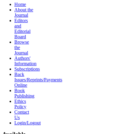
Home
About the
Journal
Editors
and
Editorial
Board
Browse
the
Journal
Authors'
Information
Subscriptions
Back
Issues/Reprints/Payments
Online
Book
Publishing
Ethics
Policy
Contact
Us
Login/Logout