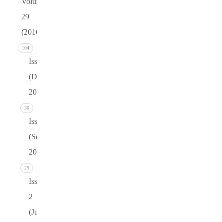
Volume
29
(2016)
104
Issue 4
(December
2016)
30
Issue 3
(September
2016)
29
Issue
2
(June