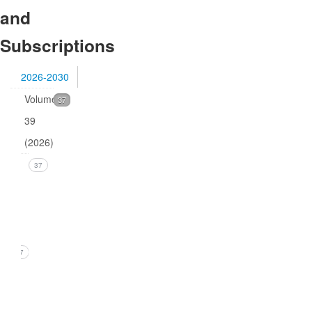
and
Subscriptions
2026-2030
Volume
37
39
(2026)
Issue
37
1
(March
2026)
37
1. B.R.
Pettersen,