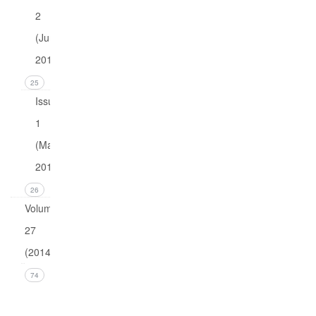
2
(June
2015)
25
Issue
1
(March
2015)
26
Volume
27
(2014)
Issue 4
74
(December