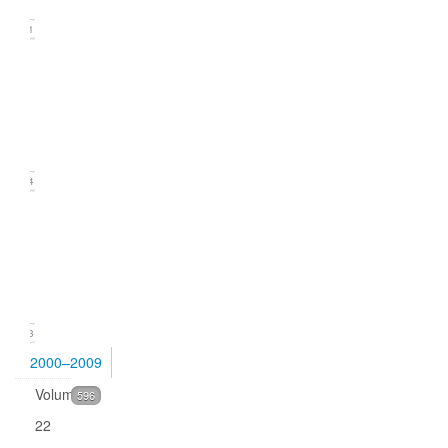
21
Issue
2
(June
2010)
24
Issue
1
(March
2010)
23
2000–2009
Volume
596
22