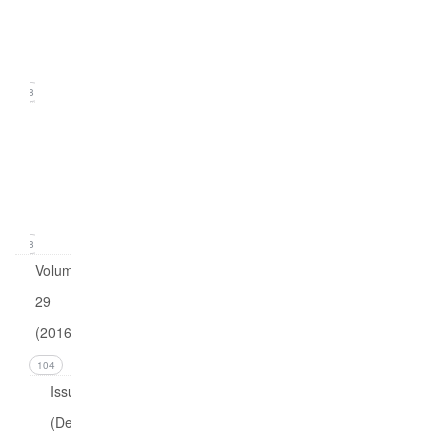
(June
2017)
18
Issue
1
(March
2017)
18
Volume
29
(2016)
104
Issue 4
(December