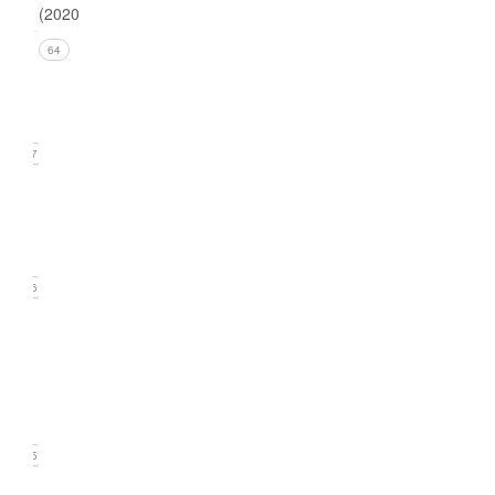
(2020)
Issue 4
64
(December
2020)
17
Issue 3
(September
2020)
16
Issue
2
(June
2020)
15
Issue