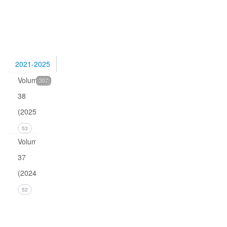
Quark
isotopes
and
0
2021-2025
Volume
307
38
(2025)
53
Volume
37
(2024)
Issue 4
52
December
2024