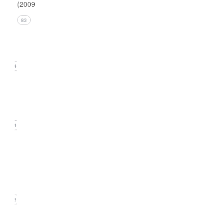
(2009)
Issue 4
83
(December
2009)
24
Issue 3
(September
2009)
24
Issue
2
(June
2009)
23
Issue