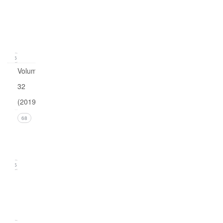
1
(March
2020)
16
Volume
32
(2019)
Issue 4
68
(December
2019)
15
Issue 3
(September
2019)