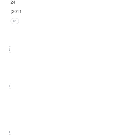
24
(2011)
Issue 4
90
(December
2011)
26
Issue 3
(September
2011)
21
Issue
2
(June
2011)
24