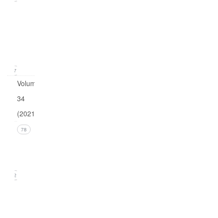
Issue
1
(March
2022)
17
Volume
34
(2021)
Issue 4
78
(December
2021)
22
Issue 3
(September