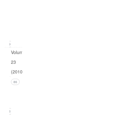
Issue
1
(March
2011)
19
Volume
23
(2010)
Issue 4
86
(December
2010)
18
Issue 3
(September
2010)