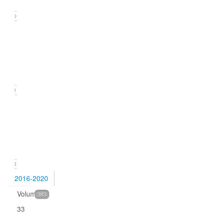
2021)
20
Issue
2
(June
2021)
21
Issue
1
(March
2021)
15
2016-2020
Volume
383
33