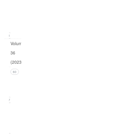
1
(March
2024)
11
Volume
36
(2023)
Issue 4
60
(December
2023)
17
Issue 3
(September
2023)