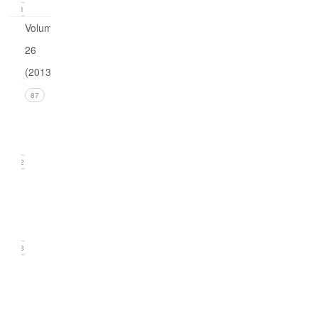
21
Volume
26
(2013)
Issue 4
87
(December
2013)
22
Issue 3
(September
2013)
18
Issue
2
(June