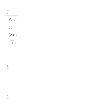
2018)
17
Volume
30
(2017)
Issue 4
76
(December
2017))
22
Issue 3
(September
2017)
18
Issue
2