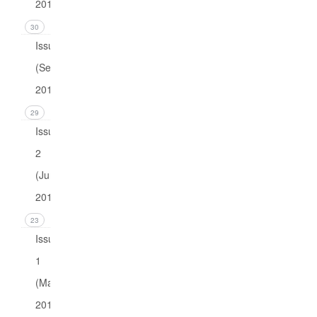
2016)
30
Issue 3
(September
2016)
29
Issue
2
(June
2016)
23
Issue
1
(March
2016)