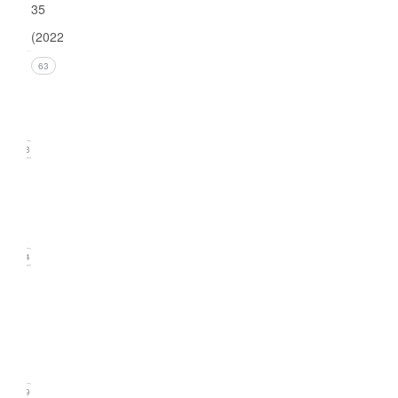
35
(2022)
Issue 4
63
(December
2022)
13
Issue 3
(September
2022)
14
Issue
2
(June
2022)
19