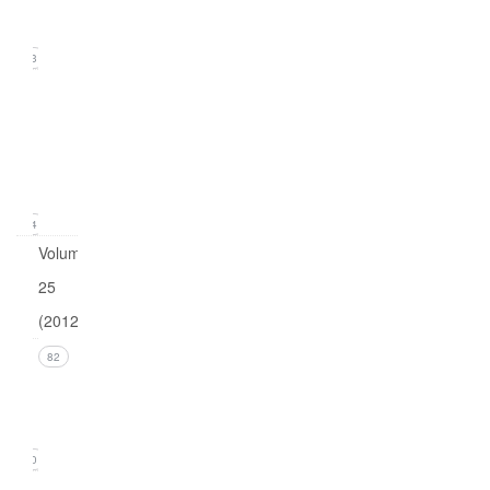
2013)
23
Issue
1
(March
2013)
24
Volume
25
(2012)
Issue 4
82
(December
2012)
20
Issue 3