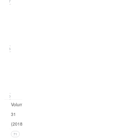
17
Issue
2
(June
2019)
16
Issue
1
(March
2019)
20
Volume
31
(2018)
Issue 4
71