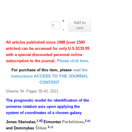
+
Add to
cart
–
All articles published since 1988 (over 1500
articles) can be accessed for only U.S.$139.99
with a special discounted personal online
subscription to the journal.
Please click here
.
For purchase of this item, please
read the
ACCESS TO THE JOURNAL
instructions
CONTENT
Volume 34: Pages 35-43, 2021
The prognostic model for identification of the
universe rotation axis upon applying the
system of coordinates of a chosen galaxy
a)
1,
2,
b)
Jonas Skeivalas,
Eimuntas
Paršeliūnas
,
2,
c)
and Dominykas
Šlikas