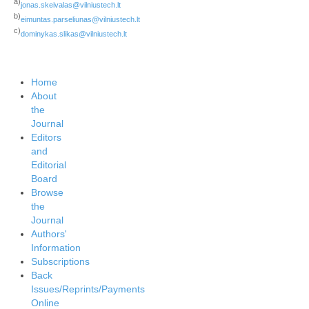
a)
jonas.skeivalas@vilniustech.lt
b)
eimuntas.parseliunas@vilniustech.lt
c)
dominykas.slikas@vilniustech.lt
Home
About
the
Journal
Editors
and
Editorial
Board
Browse
the
Journal
Authors'
Information
Subscriptions
Back
Issues/Reprints/Payments
Online