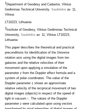
1
Department of Geodesy and Cadastre, Vilnius
Gediminas Technical University
,
Saul
ė
tekis
av. 11,
Vilnius
LT10223, Lithuania
2
Institute of Geodesy, Vilnius Gediminas Technical
University,
Saul
ė
tekis
av. 11, Vilnius LT10223,
Lithuania
This paper describes the theoretical and practical
preconditions for identification of the Universe
rotation axis using the digital images from ten
galaxies and the relative velocities of their
movement upon applying a simulation of the
parameter z from the Doppler effect formula and a
system of polar coordinates. The value of the
Doppler parameter z shows an approximate
relative velocity of the reciprocal movement of two
digital images (objects) in respect of the speed of
light in vacuum
c
. The values of the Doppler
parameter z were calculated upon using vectors
transformed by pixel intensities of digital images of