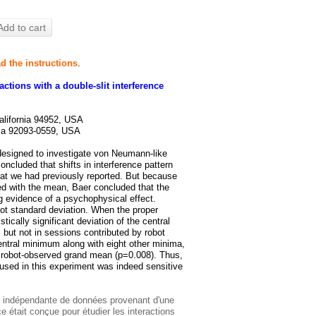
Add to cart
d the instructions
.
ctions with a double-slit interference
alifornia 94952, USA
rnia 92093-0559, USA
 designed to investigate von Neumann-like
concluded that shifts in interference pattern
hat we had previously reported. But because
d with the mean, Baer concluded that the
ng evidence of a psychophysical effect.
not standard deviation. When the proper
tically significant deviation of the central
 but not in sessions contributed by robot
central minimum along with eight other minima,
 robot-observed grand mean (p=0.008). Thus,
 used in this experiment was indeed sensitive
e indépendante de données provenant d'une
 était conçue pour étudier les interactions