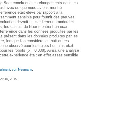
g Baer conclu que les changements dans les
ccord avec ce que nous avions montré
erférence était élevé par rapport à la
isamment sensible pour fournir des preuves
uation devrait utiliser l’erreur standard et
es, les calculs de Baer montrent un écart
nterférence dans les données produites par les
pas présent dans les données produites par les
re, lorsque l'on considère les huit autres
enne observé pour les sujets humains était
our les robots (p = 0,008). Ainsi, une analyse
cette expérience était en effet assez sensible
eriment; von Neumann.
ber 10, 2015