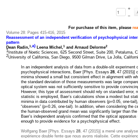
+
–
For purchase of this item, please
rea
Volume 28: Pages 415-416, 2015
Reassessment of an independent verification of psychophysical intera
pattern
a)
1,
1
2
Dean Radin,
Leena Michel,
and Arnaud Delorme
1
Institute of Noetic Sciences, 625 Second Street, Suite 200, Petaluma, C
2
University of California, San Diego, 9500 Gilman Drive, La Jolla, Califo
In an independent analysis of data from a double-slit experiment
psychophysical interactions, Baer [Phys. Essays
28
, 47 (2015)] 
minima showed a small but consistent effect in alignment with w
the standard deviation of those measurements was large compare
optical system was not sufficiently sensitive to provide convinci
However, this type of assessment should rely on standard error, 
statistic is employed, Baer’s calculations show a modest but statis
minima in data contributed by human observers (p=0.05, one-tail),
“observers” (p=0.26, one-tail). In addition, when considering the 
the human-observed grand mean was significantly larger than the
Baer’s independent analysis confirmed that the optical apparatus
enough to provide evidence for a psychophysical effect.
Wolfgang Baer [Phys. Essays
28
, 47 (2015)] a mené une analys
expérience double fente que nous avons réalisée. Cette expérience