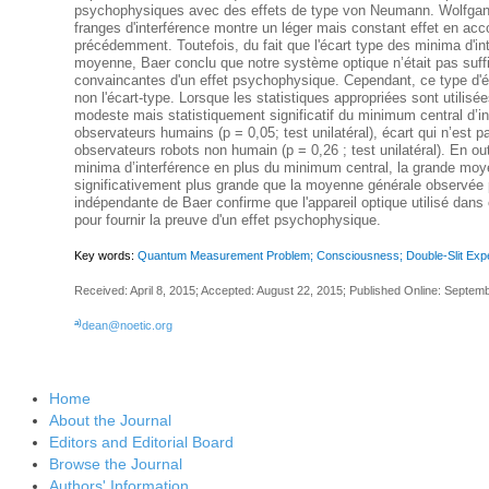
psychophysiques avec des effets de type von Neumann. Wolfgan
franges d'interférence montre un léger mais constant effet en a
précédemment. Toutefois, du fait que l'écart type des minima d'int
moyenne, Baer conclu que notre système optique n’était pas suff
convaincantes d'un effet psychophysique. Cependant, ce type d'éval
non l'écart-type. Lorsque les statistiques appropriées sont utilisé
modeste mais statistiquement significatif du minimum central d’i
observateurs humains (p = 0,05; test unilatéral), écart qui n’est 
observateurs robots non humain (p = 0,26 ; test unilatéral). En out
minima d’interférence en plus du minimum central, la grande moy
significativement plus grande que la moyenne générale observée p
indépendante de Baer confirme que l'appareil optique utilisé dans 
pour fournir la preuve d'un effet psychophysique.
Key words:
Quantum Measurement Problem; Consciousness; Double-Slit Exp
Received: April 8, 2015; Accepted: August 22, 2015; Published Online: Septem
a)
dean@noetic.org
Home
About the Journal
Editors and Editorial Board
Browse the Journal
Authors' Information