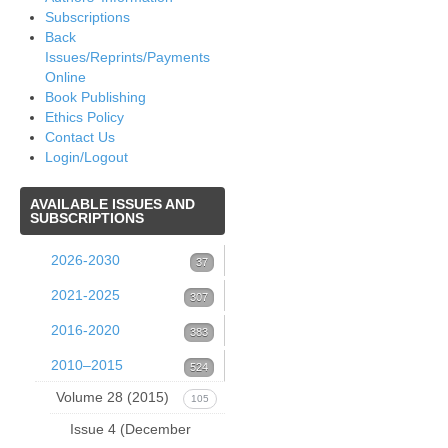
Subscriptions
Back
Issues/Reprints/Payments
Online
Book Publishing
Ethics Policy
Contact Us
Login/Logout
AVAILABLE
ISSUES AND
SUBSCRIPTIONS
2026-2030
37
Volume 39 (2026)
2021-2025
37
307
Issue 1 (March 2026)
Volume 38 (2025)
2016-2020
53
383
1. B.R.
Volume 37 (2024)
37
Volume 33 (2020)
52
2010–2015
64
524
Pettersen,
Volume 36 (2023)
Issue 4 December 2024
Volume 32 (2019)
Issue 4 (December
60
Volume 28 (2015)
68
105
Quark isotopes
Volume 35 (2022)
Issue 4 (December
2020)
Volume 31 (2018)
Issue 4 (December
16
63
Issue 4 (December
71