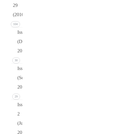
29
(2016)
104
Issue 4
(December
2016)
30
Issue 3
(September
2016)
29
Issue
2
(June
2016)