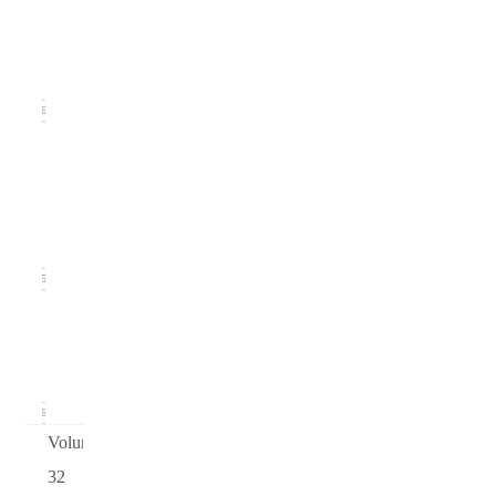
Issue 3
(September
2020)
16
Issue
2
(June
2020)
15
Issue 1
(March
2020)
16
Volume
32