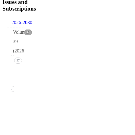
Issues and
Subscriptions
2026-2030
Volume
37
39
(2026)
Issue 1
37
(March
2026)
37
1. B.R.
Pettersen,
Quark
isotopes
and