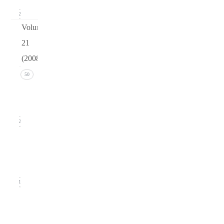
12
Volume
21
(2008)
Issue 4
50
(December
2008)
12
Issue 3
(September
2008)
11
Issue
2