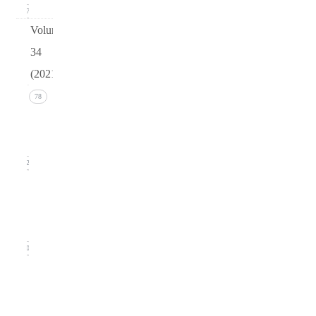
17
Volume
34
(2021)
Issue 4
78
(December
2021)
22
Issue 3
(September
2021)
20
Issue
2
(June