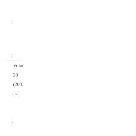
(June
2008)
11
Issue 1
(March
2008)
16
Volume
20
(2007)
Issue 4
65
(December
2007)
14
Issue 3