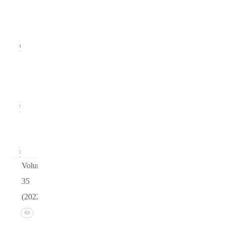
(June
2023)
14
Issue 1
(March
2023)
17
arturo
v36
0
Volume
35
(2022)
Issue 4
63