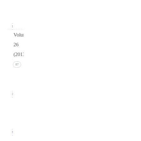
(March
2014)
21
Volume
26
(2013)
Issue 4
87
(December
2013)
22
Issue 3
(September
2013)
18
Issue