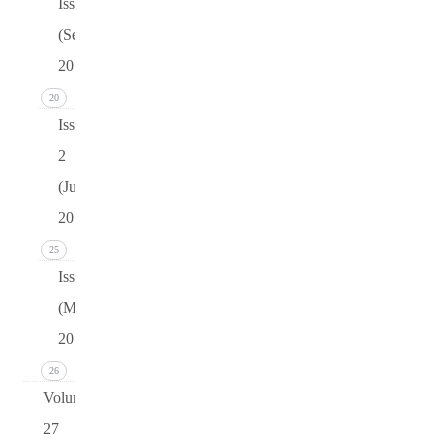
Issue 3
(September
2015)
20
Issue
2
(June
2015)
25
Issue 1
(March
2015)
26
Volume
27