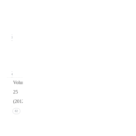
2
(June
2013)
23
Issue 1
(March
2013)
24
Volume
25
(2012)
Issue 4
82
(December
2012)