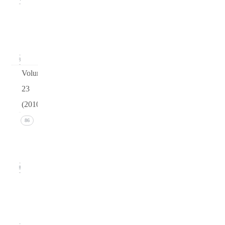
Issue 1
(March
2011)
19
Volume
23
(2010)
Issue 4
86
(December
2010)
18
Issue 3
(September
2010)