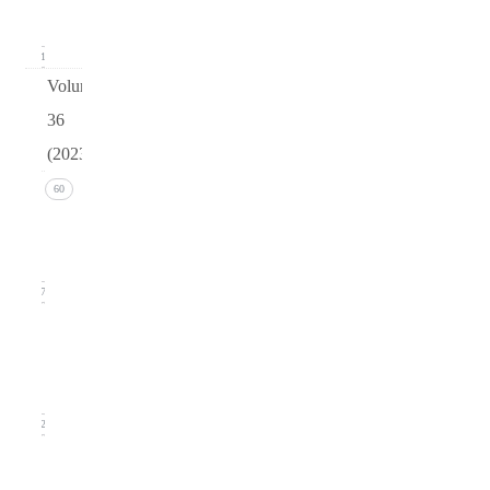
2024)
11
Volume
36
(2023)
Issue 4
60
(December
2023)
17
Issue 3
(September
2023)
12
Issue
2