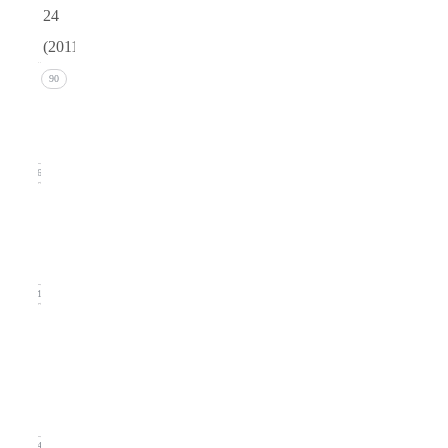
24
(2011)
Issue 4
90
(December
2011)
26
Issue 3
(September
2011)
21
Issue
2
(June
2011)
24