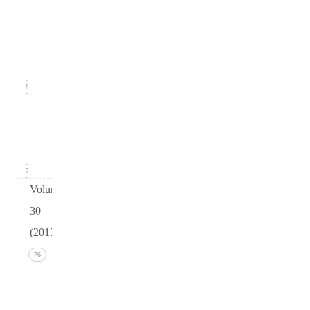
Issue
2
(June
2018)
18
Issue 1
(March
2018)
17
Volume
30
(2017)
Issue 4
76
(December
2017))