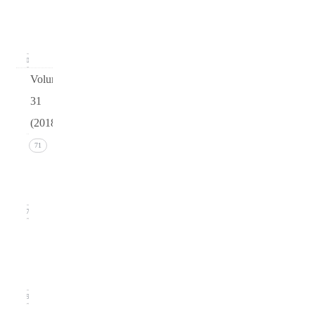
(March
2019)
20
Volume
31
(2018)
Issue 4
71
(December
2018)
17
Issue 3
(September
2018)
19