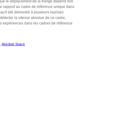
te que le déplacement de la frange dépend non
 par rapport au cadre de référence unique dans
 qu'il été démontré à plusieurs reprises
détecter la vitesse absolue de ce cadre,
es expériences dans les cadres de référence
,
Absolute Space