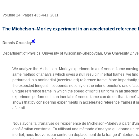
Volume 24: Pages 435-441, 2011
The Michelson–Morley experiment in an accelerated reference 
a)
Dennis Crossley
Department of Physics, University of Wisconsin-Sheboygan, One University Dri
We analyze the Michelson–Morley experiment in a reference frame moving w
same method of analysis which gives a null result in inertial frames, we fin
performed in a noninertial (accelerated) reference frame. More importantly, th
the expected fringe shift depends not only on the interferometer's rate of acce
unique reference frame in which the speed of light is uniform in all directi
experiment performed in an inertial reference frame can detect that frame's a
shows that by considering experiments in accelerated reference frames it m
after all.
Nous avons fait l'analyse de l'expérience de Michelson–Morley à partir d'u
accélération constante. En utilisant une méthode d'analyse qui donne un r
inertiel, nous trouvons par contre un déplacement de la frange d'interféren