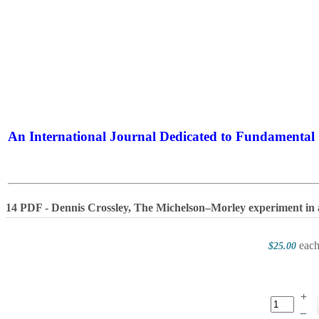
An International Journal Dedicated to Fundamental 
The Elite Jour
14 PDF - Dennis Crossley, The Michelson–Morley experiment in 
eac
$25.00
+
–