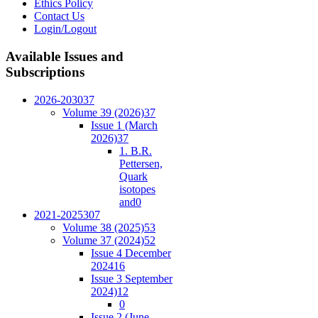
Ethics Policy
Contact Us
Login/Logout
Available
Issues and
Subscriptions
2026-2030
37
Volume 39 (2026)
37
Issue 1 (March
2026)
37
1. B.R.
Pettersen,
Quark
isotopes
and
0
2021-2025
307
Volume 38 (2025)
53
Volume 37 (2024)
52
Issue 4 December
2024
16
Issue 3 September
2024)
12
0
Issue 2 (June