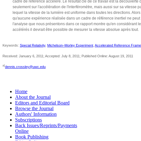
cadre de référence accéléré. Le résultat clé de ce travail est la découver
seulement sur l'accélération de l'interféromètre, mais aussi sur sa vitesse
lequel la vitesse de la lumière est uniforme dans toutes les directions. Alors
qu'aucune expérience réalisée dans un cadre de référence inertiel ne peut 
l'analyse que nous présentons dans ce rapport montre qu'en considérant l
accélérés il devrait être possible de mesurer la vitesse absolue après tout.
Keywords:
Special Relativity
,
Michelson–Morley Experiment
,
Accelerated Reference Frame
Received: January 6, 2011; Accepted: July 8, 2011; Published Online: August 19, 2011
a)
dennis.crossley@uwc.edu
Home
About the Journal
Editors and Editorial Board
Browse the Journal
Authors' Information
Subscriptions
Back Issues/Reprints/Payments
Online
Book Publishing