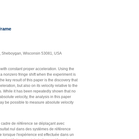
frame
ve, Sheboygan, Wisconsin 53081, USA
ith constant proper acceleration. Using the
d a nonzero fringe shift when the experiment is
e key result of this paper is the discovery that
leration, but also on its velocity relative to the
ons. While it has been repeatedly shown that no
bsolute velocity, the analysis in this paper
ay be possible to measure absolute velocity
n cadre de référence se déplaçant avec
ésultat nul dans des systèmes de référence
ce lorsque l'expérience est effectuée dans un