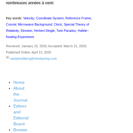
nombreuses années à venir.
Key words:
Velocity; Coordinate System; Reference Frame;
Cosmic Microwave Background; Clock; Special Theory of
Relativity; Einstein; Herbert Dingle; Twin Paradox; Hafele–
Keating Experiment.
Received: January 15, 2020; Accepted: March 21, 2020;
Published Online: April 13, 2020
a)
randylundberg@mindspring.com
Home
About
the
Journal
Editors
and
Editorial
Board
Browse