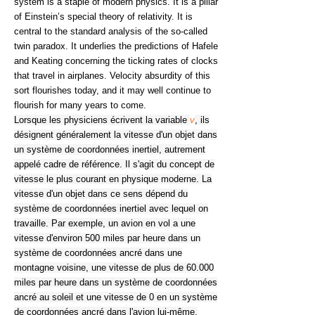
system is a staple of modern physics. It is a pillar
of Einstein’s special theory of relativity. It is
central to the standard analysis of the so-called
twin paradox. It underlies the predictions of Hafele
and Keating concerning the ticking rates of clocks
that travel in airplanes. Velocity absurdity of this
sort flourishes today, and it may well continue to
flourish for many years to come.
Lorsque les physiciens écrivent la variable
v
, ils
désignent généralement la vitesse d'un objet dans
un système de coordonnées inertiel, autrement
appelé cadre de référence. Il s'agit du concept de
vitesse le plus courant en physique moderne. La
vitesse d'un objet dans ce sens dépend du
système de coordonnées inertiel avec lequel on
travaille. Par exemple, un avion en vol a une
vitesse d'environ 500 miles par heure dans un
système de coordonnées ancré dans une
montagne voisine, une vitesse de plus de 60.000
miles par heure dans un système de coordonnées
ancré au soleil et une vitesse de 0 en un système
de coordonnées ancré dans l'avion lui-même.