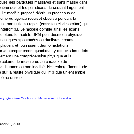
iques des particules massives et sans masse dans
cohérences et les paradoxes du courant largement
e. Le modèle proposé décrit un processus de
xterne ou agence requise) observé pendant le
s non nulle au repos (émission et absorption) qui
ininterrompu. Le modèle comble ainsi les écarts
rticle étend le modèle URM pour décrire la physique
 quantiques spontanées ou dualistes comme
pliquent et fournissent des formulations
e au comportement quantique, y compris les effets
alement une compréhension physique et la
u problème de mesure ou au paradoxe de
à distance ou non-localité, Heisenberg l'incertitude
ve sur la réalité physique qui implique un ensemble
 même univers.
rtainty; Quantum Mechanics; Measurement Paradox;
mber 31, 2018