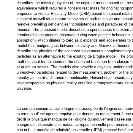
describes the missing physics of the origin of motion based on the 
equivalence which requires a nonzero rest mass for originating spo
proposed Universal Relativity Model (URM) based on special relativi
classical as well as quantum behaviors of both massive and massles
remove prevailing deficiencies/inconsistencies and paradoxes of t
theories. The proposed model describes a spontaneous (no external 
creation/dilation process observed during wave-particle behavior a
absorption), which dilates to zero as it expands and accelerates to 
model thus bridges gaps between relativity and Maxwell’s theories.
describe the physics of the observed spontaneous complementary or
particles as an alternative to the existing de Broglie model. The pr
mathematical formulations of the observed transition from classic to
at quantum scales. The models also provide a physical understandi
unresolved paradoxes related to the measurement problem or the ob
spooky action-at-a-distance or nonlocality, Heisenberg’s uncertainty
new perspective on physical reality entailing a complementary set of r
universe.
La compréhension actuelle largement acceptée de l'origine du mouv
externe ou d'une agence requise pour donner un mouvement à une ma
décrit la physique manquante de l'origine du mouvement basée sur le
énergie qui nécessite une masse au repos non nulle pour produire
non nul. Le modèle de relativité universelle (URM) proposé basé sur la