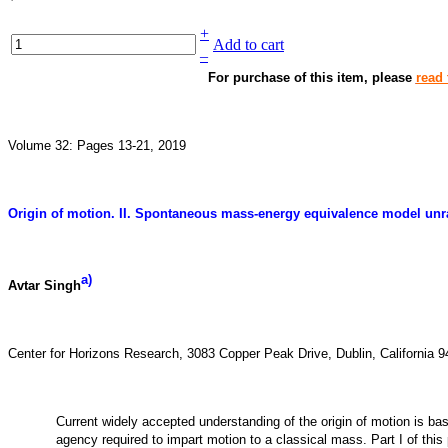
+
Add to cart
–
For purchase of this item, please
read 
Volume 32: Pages 13-21, 2019
Origin of motion. II. Spontaneous mass-energy equivalence model un
a)
Avtar Singh
Center for Horizons Research, 3083 Copper Peak Drive, Dublin, California 
Current widely accepted understanding of the origin of motion is ba
agency required to impart motion to a classical mass. Part I of thi