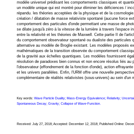
modèle universel prédisant les comportements classiques et quant
un modèle unique qui est montré pour éliminer les déficiences / in
répandu. les théories acceptées de la physique et de la cosmologi
création / dilatation de masse relativiste spontané (aucune force e
comportement des particules d'onde permettant une masse de photon
se dilate jusqu'à zéro à la vitesse de la lumière à travers l'espace 
entre la relativité et les théories de Maxwell. Cette partie II de l'a
du comportement observateur spontané ou dualiste des particules
alternative au modèle de Broglie existant. Les modèles proposés ex
mathématiques de la transition observée du comportement classiqu
de la gravité aux échelles quantiques. Les modèles fournissent ég
résolution de paradoxes bien connus et non encore résolus liés a
l'observateur (effondrement de la fonction d'onde), action effrayante 
et les univers parallèles. Enfin, l'URM offre une nouvelle perspecti
complémentaire de réalités relativistes (sous-univers) au sein d'un
Key words:
Wave Particle Duality; Mass-Energy Equivalence; Relativity; Unce
Spontaneous Decay; Gravity; Collapse of Wave-Function.
Received:
July 27, 2018
; Accepted: December 12, 2018; Published Online: Dece