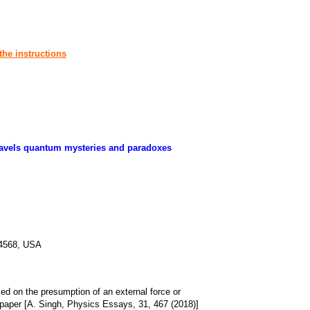
the instructions
ravels quantum mysteries and paradoxes
94568, USA
sed on the presumption of an external force or
s paper [A. Singh, Physics Essays, 31, 467 (2018)]