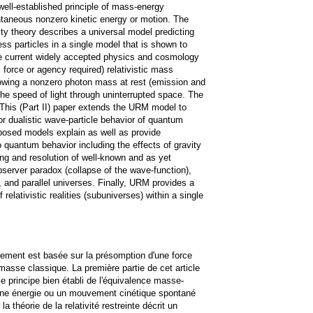
well-established principle of mass-energy
ntaneous nonzero kinetic energy or motion. The
ty theory describes a universal model predicting
s particles in a single model that is shown to
he current widely accepted physics and cosmology
force or agency required) relativistic mass
llowing a nonzero photon mass at rest (emission and
the speed of light through uninterrupted space. The
 This (Part II) paper extends the URM model to
 dualistic wave-particle behavior of quantum
oposed models explain as well as provide
 quantum behavior including the effects of gravity
ng and resolution of well-known and as yet
server paradox (collapse of the wave-function),
, and parallel universes. Finally, URM provides a
elativistic realities (subuniverses) within a single
ement est basée sur la présomption d'une force
sse classique. La première partie de cet article
 principe bien établi de l'équivalence masse-
 une énergie ou un mouvement cinétique spontané
 théorie de la relativité restreinte décrit un