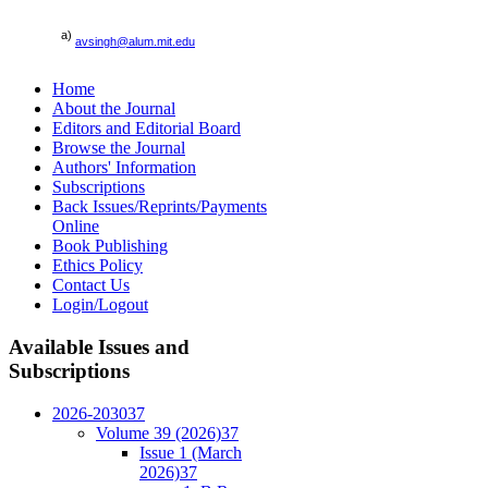
a)
avsingh@alum.mit.edu
Home
About the Journal
Editors and Editorial Board
Browse the Journal
Authors' Information
Subscriptions
Back Issues/Reprints/Payments
Online
Book Publishing
Ethics Policy
Contact Us
Login/Logout
Available
Issues and
Subscriptions
2026-2030
37
Volume 39 (2026)
37
Issue 1 (March
2026)
37