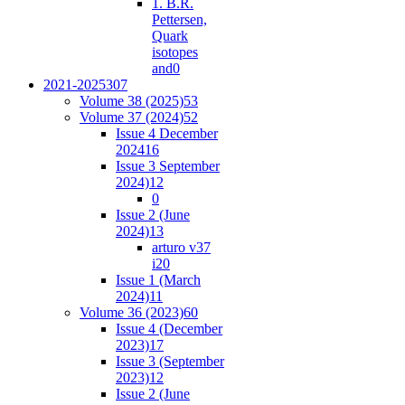
1. B.R.
Pettersen,
Quark
isotopes
and
0
2021-2025
307
Volume 38 (2025)
53
Volume 37 (2024)
52
Issue 4 December
2024
16
Issue 3 September
2024)
12
0
Issue 2 (June
2024)
13
arturo v37
i2
0
Issue 1 (March
2024)
11
Volume 36 (2023)
60
Issue 4 (December
2023)
17
Issue 3 (September
2023)
12
Issue 2 (June