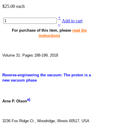
$25.00
each
+
Add to cart
–
For purchase of this item, please
read the
instructions
Volume 31: Pages 188-199, 2018
Reverse-engineering the vacuum: The proton is a
new vacuum phase
a)
Arne P. Olson
3236 Fox Ridge Ct., Woodridge, Illinois 60517, USA