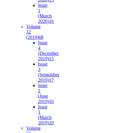
Issue
1
(March
2020)
16
Volume
32
(2019)
68
Issue
4
(December
2019)
15
Issue
3
(September
2019)
17
Issue
2
(June
2019)
16
Issue
1
(March
2019)
20
Volume