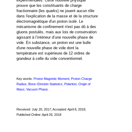
expérimentales. Cette nouvelle physique
prouve que les constituants de charge
fractionnaire (les quarks) ne jouent aucun rôle
dans l'explication de la masse et de la structure
électromagnétique d'un proton isolé. Le
mécanisme de confinement n'est pas dû à des
gluons postulés, mais aux lois de conservation
agissant à l’intérieur d’une nouvelle phase de
vide. En substance, un proton est une bulle
d'une nouvelle phase de vide dont la
température est supérieure de 12 ordres de
grandeur à celle du vide conventionnel.
Key words
: Proton Magnetic Moment; Proton Charge
Radius; Bose–Einstein Statistics; Polariton; Origin of
Mass; Vacuum Phase.
Received:
July 20,
2017; Accepted: April 8, 2018;
Published Online: April 26, 2018