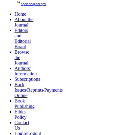
a)
apolson@anl.gov
Home
About the
Journal
Editors
and
Editorial
Board
Browse
the
Journal
Authors'
Information
Subscriptions
Back
Issues/Reprints/Payments
Online
Book
Publishing
Ethics
Policy
Contact
Us
Login/Logout