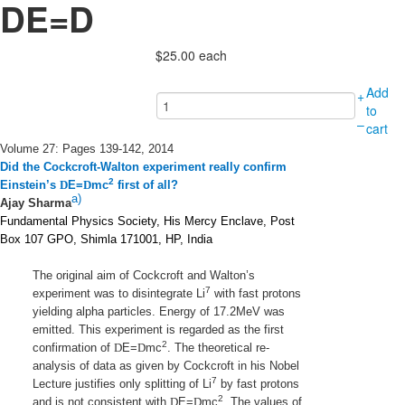
DE=D
$25.00
each
Add
+
to
–
cart
Volume 27: Pages 139-142, 2014
Did the Cockcroft-Walton experiment really confirm
2
Einstein’s
D
E=
D
mc
first of all?
a)
Ajay Sharma
Fundamental Physics Society, His Mercy Enclave, Post
Box 107 GPO, Shimla 171001, HP, India
The original aim of Cockcroft and Walton’s
7
experiment was to disintegrate Li
with fast protons
yielding alpha particles. Energy of 17.2MeV was
emitted. This experiment is regarded as the first
2
confirmation of
D
E=
D
mc
. The theoretical re-
analysis of data as given by Cockcroft in his Nobel
7
Lecture justifies only splitting of Li
by fast protons
2
and is not consistent with
D
E=
D
mc
. The values of