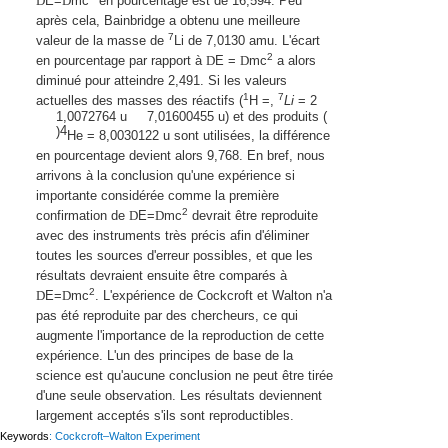
D
E=
D
mc
en pourcentage est de 16,594. Peu
après cela, Bainbridge a obtenu une meilleure
7
valeur de la masse de
Li de 7,0130 amu. L'écart
2
en pourcentage par rapport à
D
E =
D
mc
a alors
diminué pour atteindre 2,491. Si les valeurs
1
7
actuelles des masses des réactifs (
H
=
,
Li
=
2
1,0072764 u
7,01600455 u) et des produits (
4
)
He = 8,0030122 u
sont utilisées, la différence
en pourcentage devient alors 9,768. En bref, nous
arrivons à la conclusion qu'une expérience si
importante considérée comme la première
2
confirmation de
D
E=
D
mc
devrait être reproduite
avec des instruments très précis afin d'éliminer
toutes les sources d'erreur possibles, et que les
résultats devraient ensuite être comparés à
2
D
E=
D
mc
. L'expérience de Cockcroft et Walton n'a
pas été reproduite par des chercheurs, ce qui
augmente l'importance de la reproduction de cette
expérience. L'un des principes de base de la
science est qu'aucune conclusion ne peut être tirée
d'une seule observation. Les résultats deviennent
largement acceptés s'ils sont reproductibles.
Keywords
: Cockcroft–Walton Experiment