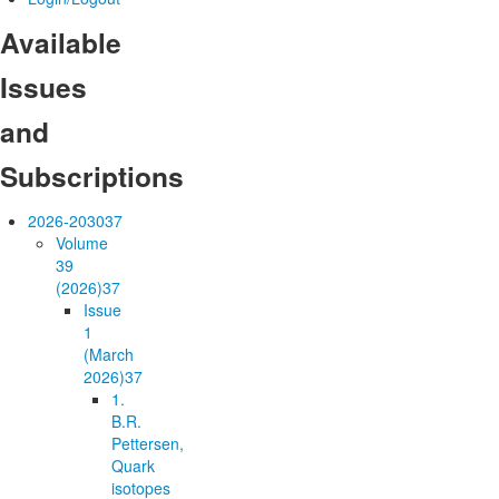
Available
Issues
and
Subscriptions
2026-2030
37
Volume
39
(2026)
37
Issue
1
(March
2026)
37
1.
B.R.
Pettersen,
Quark
isotopes