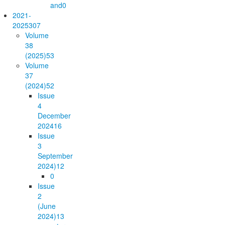
and
0
2021-
2025
307
Volume
38
(2025)
53
Volume
37
(2024)
52
Issue
4
December
2024
16
Issue
3
September
2024)
12
0
Issue
2
(June
2024)
13