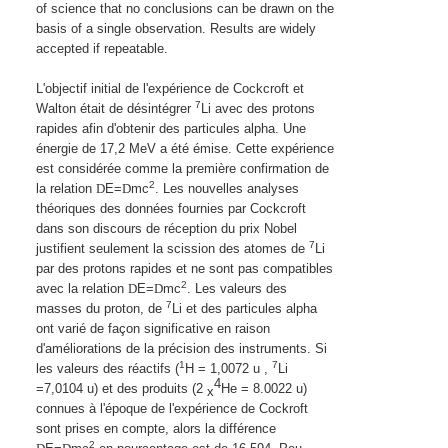
of science that no conclusions can be drawn on the
basis of a single observation.
Results are widely
accepted if repeatable.
L'objectif initial de l'expérience de Cockcroft et
7
Walton était de désintégrer
Li avec des protons
rapides afin d'obtenir des particules alpha. Une
énergie de 17,2 MeV a été émise. Cette expérience
est considérée comme la première confirmation de
2
la relation
D
E=
D
mc
. Les nouvelles analyses
théoriques des données fournies par Cockcroft
dans son discours de réception du prix Nobel
7
justifient seulement la scission des atomes de
Li
par des protons rapides et ne sont pas compatibles
2
avec la relation
D
E=
D
mc
. Les valeurs des
7
masses du proton, de
Li et des particules alpha
ont varié de façon significative en raison
d'améliorations de la précision des instruments. Si
1
7
les valeurs des réactifs (
H = 1,0072 u ,
Li
4
=7,0104 u) et des produits (2
He = 8.0022 u)
x
connues à l'époque de l'expérience de Cockroft
sont prises en compte, alors la différence
2