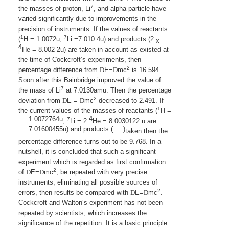
7
the masses of proton, Li
, and alpha particle have
varied significantly due to improvements in the
precision of instruments. If the values of reactants
1
7
(
H = 1.0072u,
Li =7.010 4u) and products (2
x
4
He = 8.002 2u) are taken in account as existed at
the time of Cockcroft’s experiments, then
2
percentage difference from
D
E=
D
mc
is 16.594.
Soon after this Bainbridge improved the value of
7
the mass of Li
at 7.0130amu. Then the percentage
2
deviation from
D
E =
D
mc
decreased to 2.491. If
1
the current values of the masses of reactants (
H
=
4
1.0072764u
7
,
Li
=
2
He = 8.0030122 u
are
7.01600455u) and products (
)
taken then the
percentage difference turns out to be 9.768. In a
nutshell, it is concluded that such a significant
experiment which is regarded as first confirmation
2
of
D
E=
D
mc
, be repeated with very precise
instruments, eliminating all possible sources of
2
errors, then results be compared with
D
E=
D
mc
.
Cockcroft and Walton‘s experiment has not been
repeated by scientists, which increases the
significance of the repetition. It is a basic principle