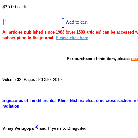
$25.00
each
+
Add to cart
–
All articles published since 1988 (over 1500 articles) can be accessed 
subscription to the journal.
Please click here
.
For purchase of this item, please
rea
Volume 32: Pages 323-330, 2019
Signatures of the differential Klein–Nishina electronic cross section i
radiation
a)
Vinay Venugopal
and Piyush S. Bhagdikar