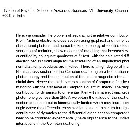
Division of Physics, School of Advanced Sciences, VIT University, Chen
600127, India
Here, we consider the problem of separating the relative contributio
Klein–Nishina electronic cross section using graphical and numeric
of scattered photons, and hence the kinetic energy of recoiled ele
scattering of radiation, show a degree of matching that increases wi
quantified by chi-square goodness of fit test, with the calculated dif
electron per unit solid angle for the scattering of an unpolarized ph
normalization procedures are invoked. There is a high degree of mat
Nishina cross section for the Compton scattering on a free stationar
photon energy and the contribution of the electro-magnetic interactio
diminishes. Hence the third level explanation of Compton effect b
matching with the first level of Compton’s quantum theory. The degre
contribution of dynamics to differential Klein–Nishina electronic cr
photon energies less than 1MeV, we obtain the values of the scatteri
section is nonzero but is kinematically limited which may lead to br
angle where the differential cross section value is minimum for a gi
contribution of dynamics to the differential cross section compared
need to be confirmed experimentally have significance to the unde
interactions in the Compton scattering.