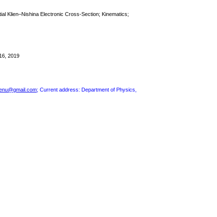
ial Klien–Nishina Electronic
Cross-Section; Kinematics;
 16, 2019
venu@gmail.com
; Current address: Department of Physics,