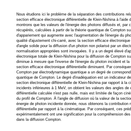
Nous étudions ici le problème de la séparation des contributions rel
section efficace électronique différentielle de Klein-Nishina à l'ai
montrons que les valeurs de l'énergie des photons diffusés et, par 
récupérés, calculées à partir de la théorie quantique de Compton su
d'appariement qui augmente avec l'augmentation de l'énergie du photo
qualité d'ajustement chi-carré, avec la section efficace électronique
d'angle solide pour la diffusion d'un photon non polarisé par un élec
normalisation appropriées sont invoquées. Il y a un degré élevé d'a
électronique totale de Klein-Nishina pour la diffusion de Compton su
diminue à mesure que l'inverse de l'énergie du photon incident et la 
section efficace électronique différentielle diminuent. Par conséquent
Compton par électrodynamique quantique a un degré de corresponda
quantique de Compton. Le degré d'inadéquation est un indicateur de 
section électronique différentielle de Klein-Nishina par rapport à l
incidents inférieures à 1 MeV, on obtient les valeurs des angles de d
différentielle calculée n'est pas nulle, mais est limitée de façon ci
du profil de Compton. À l'angle de diffusion où la valeur de la sectio
énergie de photon incidente donnée, nous obtenons la contribution r
différentielle par rapport à la cinématique. Par conséquent, ces pré
expérimentalement ont une signification pour la compréhension des
dans la diffusion Compton.