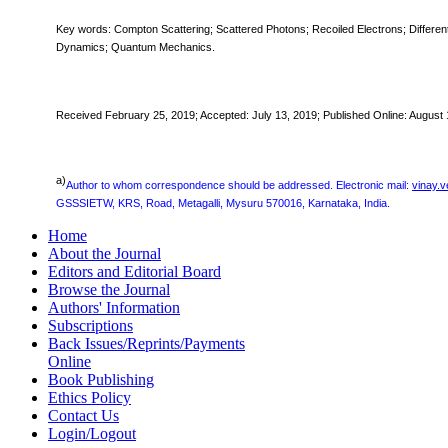
Key words:
Compton Scattering; Scattered Photons; Recoiled Electrons; Different
Dynamics; Quantum Mechanics.
Received February 25
, 2019
; Accepted: July 13, 2019; Published Online: August
a)
Author to whom correspondence should be addressed. Electronic mail:
vinay.
GSSSIETW, KRS, Road, Metagalli, Mysuru 570016, Karnataka, India.
Home
About the Journal
Editors and Editorial Board
Browse the Journal
Authors' Information
Subscriptions
Back Issues/Reprints/Payments
Online
Book Publishing
Ethics Policy
Contact Us
Login/Logout