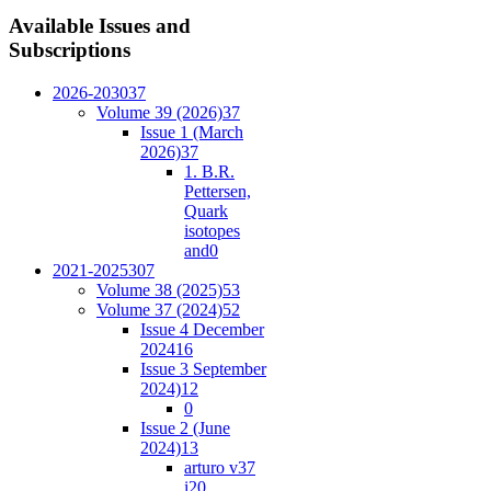
Available
Issues and
Subscriptions
2026-2030
37
Volume 39 (2026)
37
Issue 1 (March
2026)
37
1. B.R.
Pettersen,
Quark
isotopes
and
0
2021-2025
307
Volume 38 (2025)
53
Volume 37 (2024)
52
Issue 4 December
2024
16
Issue 3 September
2024)
12
0
Issue 2 (June
2024)
13
arturo v37
i2
0