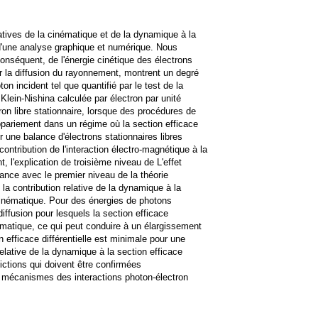
atives de la cinématique et de la dynamique à la
de d'une analyse graphique et numérique. Nous
conséquent, de l'énergie cinétique des électrons
r la diffusion du rayonnement, montrent un degré
n incident tel que quantifié par le test de la
 Klein-Nishina calculée par électron par unité
tron libre stationnaire, lorsque des procédures de
ppariement dans un régime où la section efficace
r une balance d'électrons stationnaires libres
contribution de l'interaction électro-magnétique à la
, l'explication de troisième niveau de L'effet
nce avec le premier niveau de la théorie
la contribution relative de la dynamique à la
a cinématique. Pour des énergies de photons
iffusion pour lesquels la section efficace
nématique, ce qui peut conduire à un élargissement
n efficace différentielle est minimale pour une
elative de la dynamique à la section efficace
dictions qui doivent être confirmées
 mécanismes des interactions photon-électron