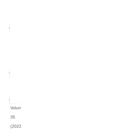
2
(June
2023)
14
Issue
1
(March
2023)
17
arturo
v36
0
Volume
35
(2022)