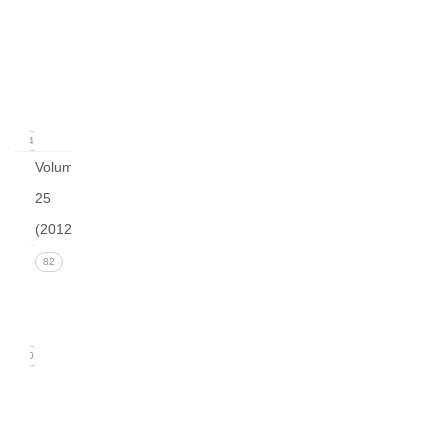
Issue
1
(March
2013)
24
Volume
25
(2012)
Issue 4
82
(December
2012)
20
Issue 3
(September
2012)