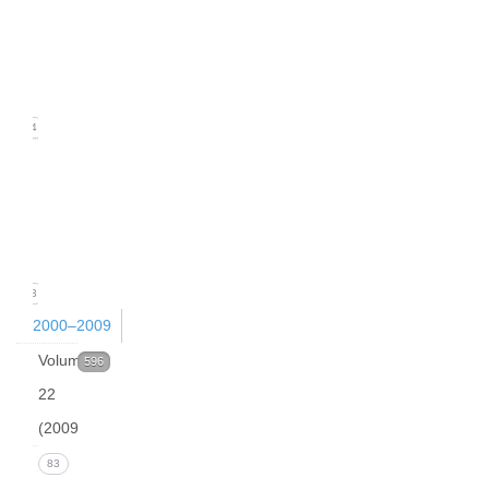
2
(June
2010)
24
Issue
1
(March
2010)
23
2000–2009
Volume
596
22
(2009)
Issue 4
83