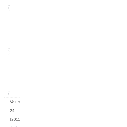
21
Issue
2
(June
2012)
20
Issue
1
(March
2012)
21
Volume
24
(2011)