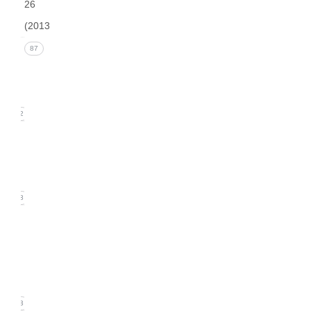
26
(2013)
Issue 4
87
(December
2013)
22
Issue 3
(September
2013)
18
Issue
2
(June
2013)
23