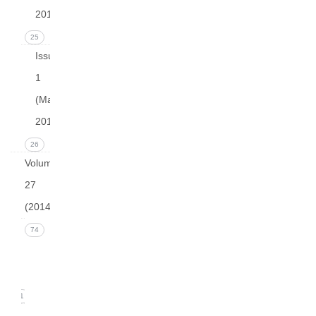
2015)
25
Issue
1
(March
2015)
26
Volume
27
(2014)
Issue 4
74
(December
2014)
21
Issue 3