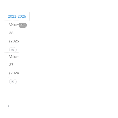
and
0
2021-2025
Volume
307
38
(2025)
53
Volume
37
(2024)
Issue 4
52
December
2024
16
Issue 3