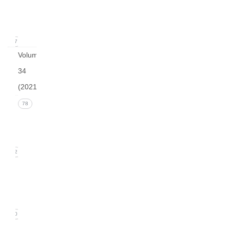
(March
2022)
17
Volume
34
(2021)
Issue 4
78
(December
2021)
22
Issue 3
(September
2021)
20
Issue