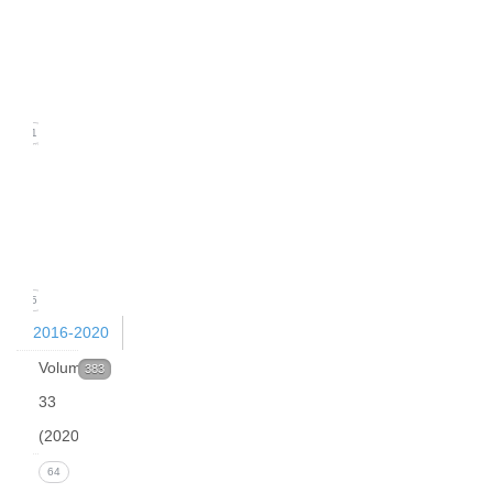
2
(June
2021)
21
Issue
1
(March
2021)
15
2016-2020
Volume
383
33
(2020)
Issue 4
64