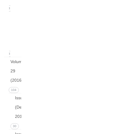
18
Issue
1
(March
2017)
18
Volume
29
(2016)
104
Issue 4
(December
2016)
30