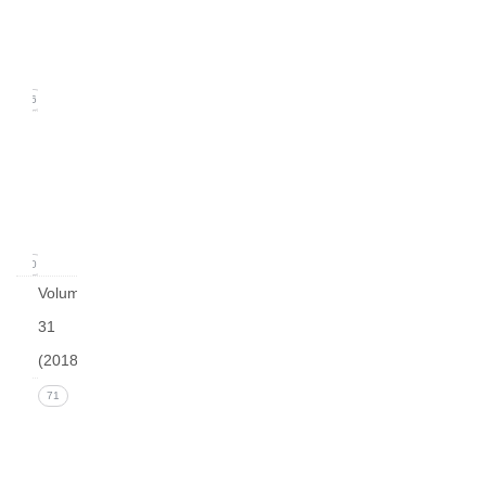
(June
2019)
16
Issue
1
(March
2019)
20
Volume
31
(2018)
Issue 4
71
(December
2018)