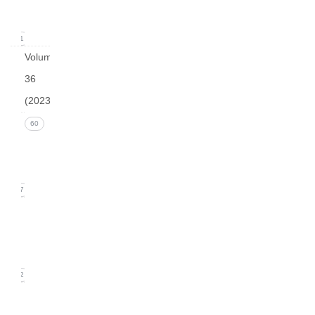
2024)
11
Volume
36
(2023)
Issue 4
60
(December
2023)
17
Issue 3
(September
2023)
12
Issue