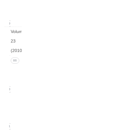
(March
2011)
19
Volume
23
(2010)
Issue 4
86
(December
2010)
18
Issue 3
(September
2010)
21
Issue