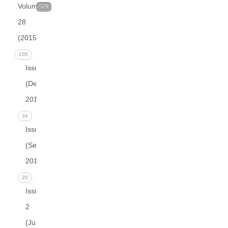
Volume
524
28
(2015)
105
Issue 4
(December
2015)
34
Issue 3
(September
2015)
20
Issue
2
(June