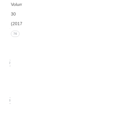
Volume
30
(2017)
Issue 4
76
(December
2017))
22
Issue 3
(September
2017)
18
Issue
2
(June
2017)