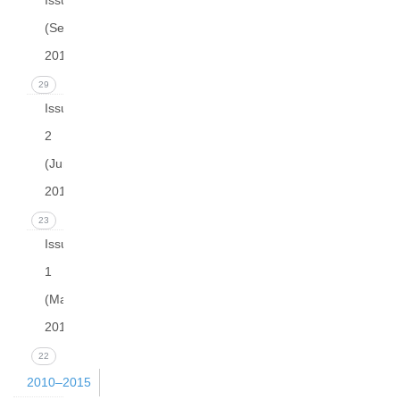
Issue 3
(September
2016)
29
Issue
2
(June
2016)
23
Issue
1
(March
2016)
22
2010–2015