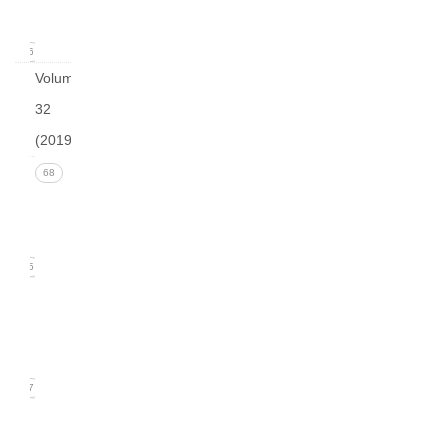
2020)
16
Volume
32
(2019)
Issue 4
68
(December
2019)
15
Issue 3
(September
2019)
17
Issue
2